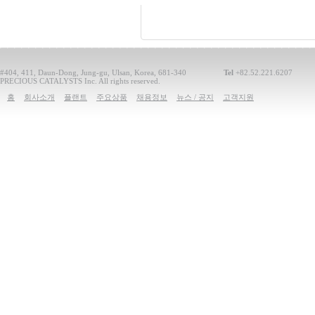
#404, 411, Daun-Dong, Jung-gu, Ulsan, Korea, 681-340
Tel
+82.52.221.6207
PRECIOUS CATALYSTS Inc. All rights reserved.
홈
회사소개
플랜트
주요상품
채용정보
뉴스 / 공지
고객지원