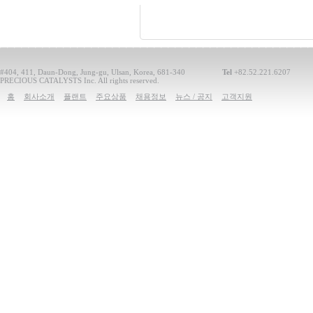
#404, 411, Daun-Dong, Jung-gu, Ulsan, Korea, 681-340
Tel
+82.52.221.6207
PRECIOUS CATALYSTS Inc. All rights reserved.
홈
회사소개
플랜트
주요상품
채용정보
뉴스 / 공지
고객지원