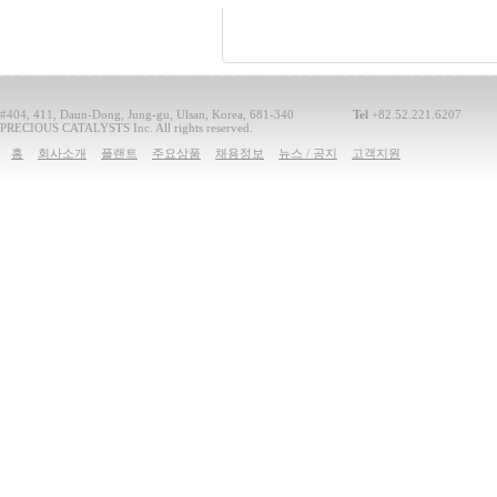
#404, 411, Daun-Dong, Jung-gu, Ulsan, Korea, 681-340
Tel
+82.52.221.6207
PRECIOUS CATALYSTS Inc. All rights reserved.
홈
회사소개
플랜트
주요상품
채용정보
뉴스 / 공지
고객지원