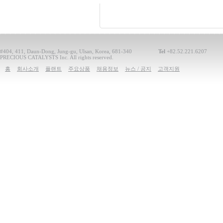
#404, 411, Daun-Dong, Jung-gu, Ulsan, Korea, 681-340
Tel
+82.52.221.6207
PRECIOUS CATALYSTS Inc. All rights reserved.
홈
회사소개
플랜트
주요상품
채용정보
뉴스 / 공지
고객지원