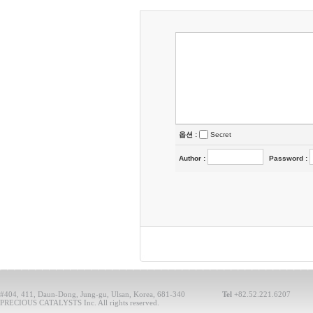
옵션 :
Secret
Author
:
Password
:
#404, 411, Daun-Dong, Jung-gu, Ulsan, Korea, 681-340
Tel
+82.52.221.6207
PRECIOUS CATALYSTS Inc. All rights reserved.