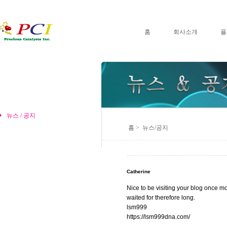
홈
회사소개
플
뉴스 / 공지
홈 > 뉴스/공지
Catherine
Nice to be visiting your blog once mo
waited for therefore long.
lsm999
https://lsm999dna.com
/