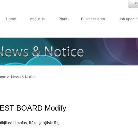
Home
About us
Plant
Business area
Job openin
me > News & Notice
EST BOARD Modify
dkjflask d,mnfas,dkflkasjdlkjflskjdflkj