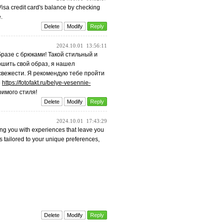
isa credit card's balance by checking
.
Delete
Modify
Reply
2024.10.01
13:56:11
бразе с брюками! Такой стильный и
ршить свой образ, я нашел
 свежести. Я рекомендую тебе пройти
е
https://fotofakt.ru/belye-vesennie-
римого стиля!
Delete
Modify
Reply
2024.10.01
17:43:29
ng you with experiences that leave you
is tailored to your unique preferences,
Delete
Modify
Reply