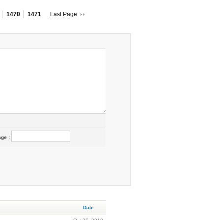
1470
1471
Last Page
age
:
Date