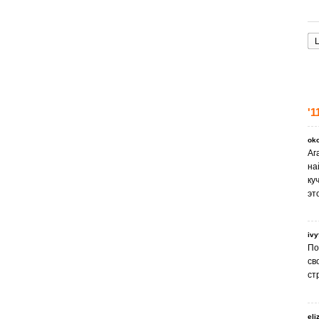
L
'1
ok
Аг
на
ку
эт
iv
По
св
ст
eli