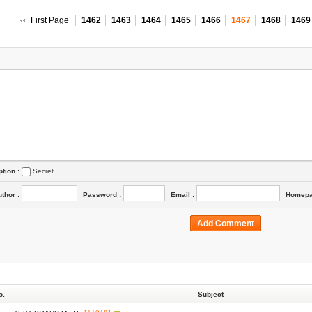
First Page
1462
1463
1464
1465
1466
1467
1468
1469
ption :
Secret
uthor
:
Password
:
Email
:
Homep
o.
Subject