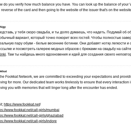
w do you verify how much balance you have. You can look up the balance of your V
 reverse of the card and then going to the website of the issuer that's on the website
higy
едставь, у тебя скоро свадьба, и ты долго думаешь, что надеть. Подумай об о
обычный вариант, который точно покорит всех гостей. Чтобы полностью заве
еальную пару обуви - белые весенние ботинки. Они добавят нотку легкости и
 ссылке и посмотреть галерею модных образов с брюками на свадьбу на сайт
inki
. Там ты найдешь много вдохновения и идей для создания своего неповто
okkat
 the Fookkat Network, we are committed to exceeding your expectations and providi
ving for more. Our dedicated team works tirelessly to ensure that every interaction 
aving you with memories that will linger long after the encounter has ended.
it;
https://www.fookkat.net
/
tps://www.fookkat.net/call-girls/mumbai
ps://www.fookkat.net/call-girls/ghaziabad
ps://www.fookkat.net/call-girls/indore