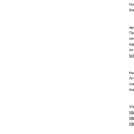
Ho
the
ujy
Пр
не
ид
по
bot
Fo
At
cra
le
Vis
ht
htt
htt