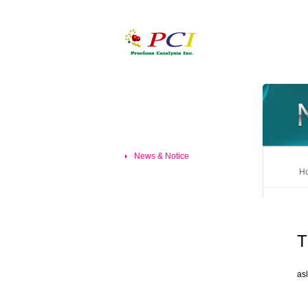
News & Notice
Ho
T
asl