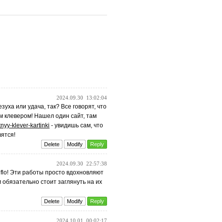
2024.09.30
13:02:04
зуха или удача, так? Все говорят, что
м клевером! Нашел один сайт, там
stnyy-klever-kartinki
- увидишь сам, что
вятся!
Delete
Modify
Reply
2024.09.30
22:57:38
flo! Эти работы просто вдохновляют
 обязательно стоит заглянуть на их
Delete
Modify
Reply
2024.10.01
00:02:17