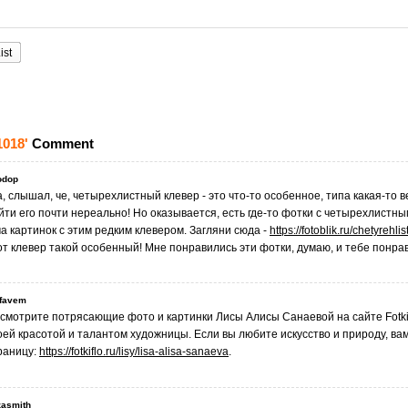
ist
1018'
Comment
odop
а, слышал, че, четырехлистный клевер - это что-то особенное, типа какая-то ве
йти его почти нереально! Но оказывается, есть где-то фотки с четырехлистны
ча картинок с этим редким клевером. Загляни сюда -
https://fotoblik.ru/chetyrehli
от клевер такой особенный! Мне понравились эти фотки, думаю, и тебе понра
yfavem
смотрите потрясающие фото и картинки Лисы Алисы Санаевой на сайте Fotki
оей красотой и талантом художницы. Если вы любите искусство и природу, вам
раницу:
https://fotkiflo.ru/lisy/lisa-alisa-sanaeva
.
zasmith