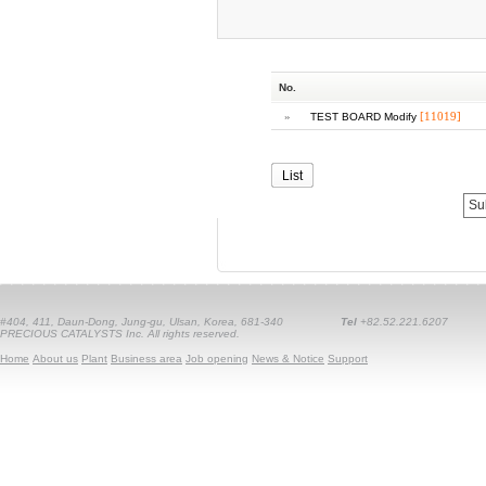
No.
»
[11019]
TEST BOARD Modify
List
#404, 411, Daun-Dong, Jung-gu, Ulsan, Korea, 681-340
Tel
+82.52.221.6207
PRECIOUS CATALYSTS Inc. All rights reserved.
Home
About us
Plant
Business area
Job opening
News & Notice
Support