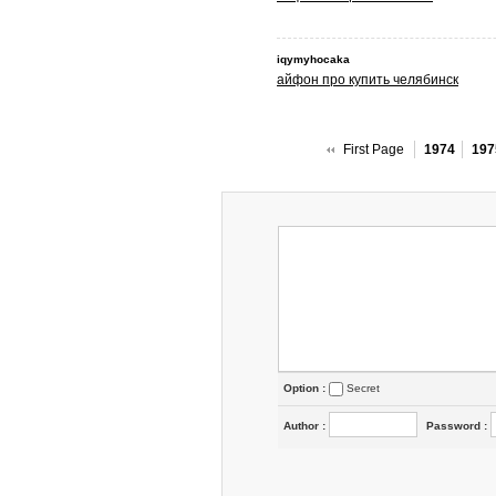
iqymyhocaka
айфон про купить челябинск
First Page
1974
197
Option :
Secret
Author
:
Password
: