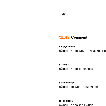
List
'11019'
Comment
exapylemoky
айфон 17 про купить в челябинске
ybifekyq
айфон 17 про челябинск
ymelemuwyle
айфон про купить челябинск
icesefuzajiv
айфон 17 про челябинск