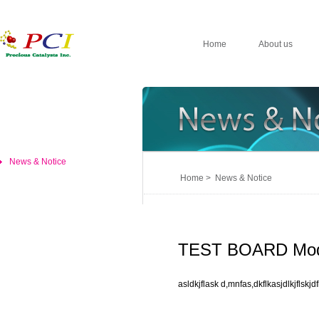
Home
About us
News & Notice
Home > News & Notice
TEST BOARD Mod
asldkjflask d,mnfas,dkflkasjdlkjflskjdf