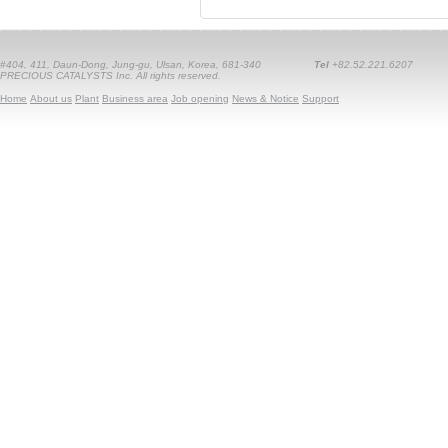
#404, 411, Daun-Dong, Jung-gu, Ulsan, Korea, 681-340
Tel
+82.52.221.6207
PRECIOUS CATALYSTS Inc. All rights reserved.
Home
About us
Plant
Business area
Job opening
News & Notice
Support