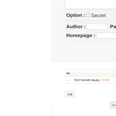
Option :
Secret
Author
:
Pa
Homepage
:
No.
»
[11018]
TEST BOARD Modify
List