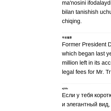
ma'nosini ifodalaydi
bilan tanishish uc
chiqing.
무료웹툰
Former President Do
which began last ye
million left in its a
legal fees for Mr. 
ajidu
Если у тебя корот
и элегантный вид