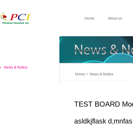
Home
About us
News & Notice
Home > News & Notice
TEST BOARD Mod
asldkjflask d,mnfas,d