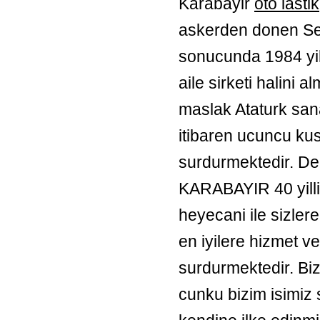
Karabayir
oto lastik
askerden donen Sel
sonucunda 1984 yil
aile sirketi halini a
maslak Ataturk sana
itibaren ucuncu kus
surdurmektedir. De
KARABAYIR 40 yilli
heyecani ile sizler
en iyilere hizmet v
surdurmektedir. Biz 
cunku bizim isimiz si