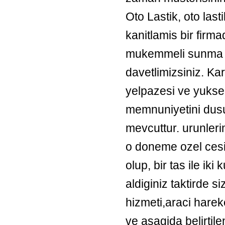
Oto Lastik, oto last
kanitlamis bir firm
mukemmeli sunma ya
davetlimizsiniz. Ka
yelpazesi ve yuksek
memnuniyetini dus
mevcuttur. urunleri
o doneme ozel cesi
olup, bir tas ile i
aldiginiz taktirde s
hizmeti,araci harek
ve asagida belirtil