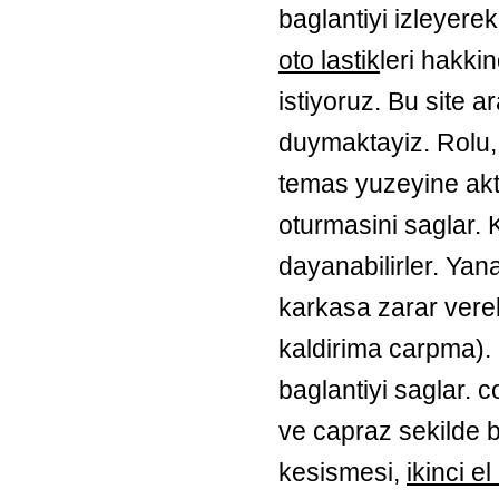
baglantiyi izleyer
oto lastik
leri hakki
istiyoruz. Bu site a
duymaktayiz. Rolu, 
temas yuzeyine akta
oturmasini saglar. 
dayanabilirler. Yan
karkasa zarar vereb
kaldirima carpma).
baglantiyi saglar. c
ve capraz sekilde bir
kesismesi,
ikinci el