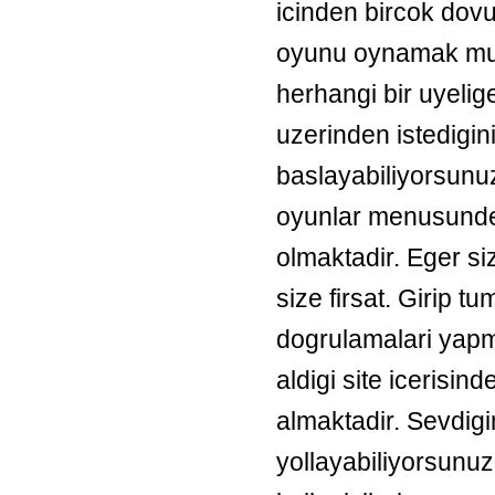
icinden bircok dovu
oyunu oynamak mum
herhangi bir uyeli
uzerinden istedigi
baslayabiliyorsunuz
oyunlar menusunde
olmaktadir. Eger si
size firsat. Girip t
dogrulamalari yapm
aldigi site icerisin
almaktadir. Sevdigi
yollayabiliyorsunuz