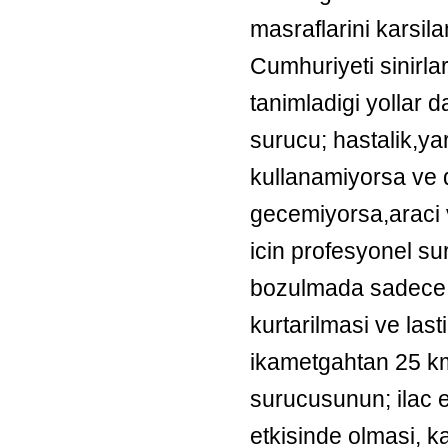
masraflarini karsil
Cumhuriyeti sinirla
tanimladigi yollar d
surucu; hastalik,y
kullanamiyorsa ve 
gecemiyorsa,araci 
icin profesyonel su
bozulmada sadece bi
kurtarilmasi ve last
ikametgahtan 25 km
surucusunun; ilac e
etkisinde olmasi, 