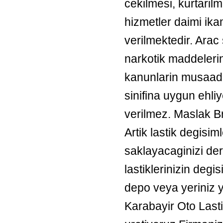
cekilmesi, kurtarilm
hizmetler daimi ik
verilmektedir. Arac
narkotik maddelerin
kanunlarin musaade
sinifina uygun ehl
verilmez. Maslak Br
Artik lastik degisim
saklayacaginizi de
lastiklerinizin degi
depo veya yeriniz 
Karabayir Oto Last