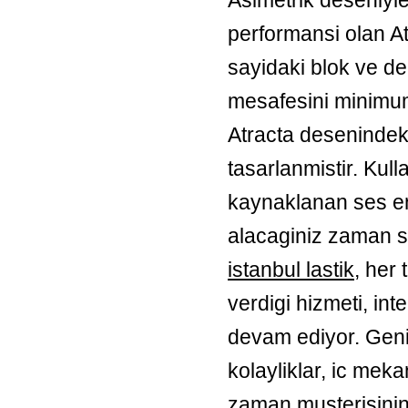
performansi olan A
sayidaki blok ve der
mesafesini minimuma
Atracta desenindeki
tasarlanmistir. Kul
kaynaklanan ses en
alacaginiz zaman s
istanbul lastik
, her 
verdigi hizmeti, in
devam ediyor. Genis
kolayliklar, ic meka
zaman musterisinin