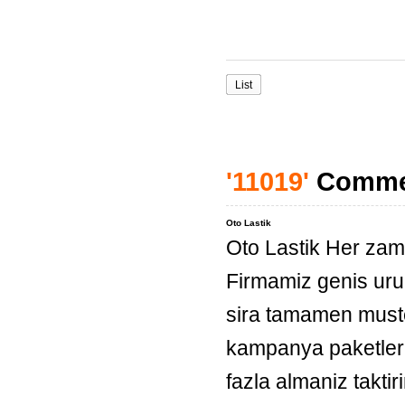
List
'11019'
Comme
Oto Lastik
Oto Lastik Her zama
Firmamiz genis urun
sira tamamen must
kampanya paketleri
fazla almaniz takti