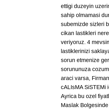
ettigi duzeyin uzer
sahip olmamasi du
subemizde sizleri be
cikan lastikleri ne
veriyoruz. 4 mevsim
lastiklerinizi sakl
sorun etmenize ger
sorununuza cozum u
araci varsa, Firman
cALIsMA SiSTEMi ici
Ayrica bu ozel fiyat
Maslak Bolgesinde b