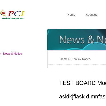
Home
About us
News & Notice
Home > News & Notice
TEST BOARD Mod
asldkjflask d,mnfas,d