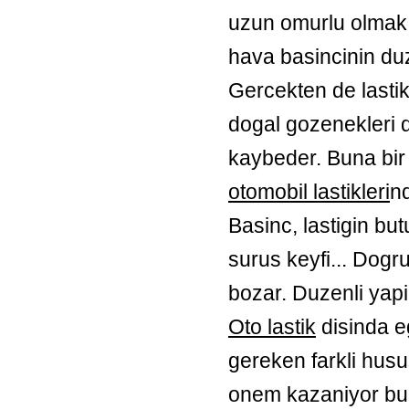
uzun omurlu olmak i
hava basincinin duz
Gercekten de lastik
dogal gozenekleri d
kaybeder. Buna bir 
otomobil lastikleri
nd
Basinc, lastigin butu
surus keyfi... Dogr
bozar. Duzenli yapi
Oto lastik
disinda eg
gereken farkli husus
onem kazaniyor bu 