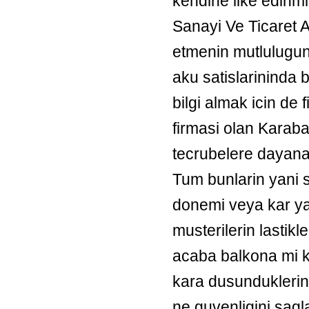
kendine ilke edinmis
Sanayi Ve Ticaret A
etmenin mutlulugun
aku satislarininda 
bilgi almak icin de f
firmasi olan Karabay
tecrubelere dayanar
Tum bunlarin yani s
donemi veya kar ya
musterilerin lastikl
acaba balkona mi 
kara dusunduklerini
ne guvenligini sagl