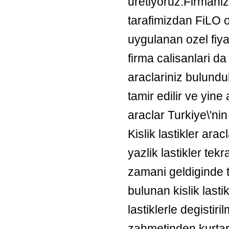
uretiyoruz.Firmaniz
tarafimizdan FiLO 
uygulanan ozel fiya
firma calisanlari d
araclariniz bulundukl
tamir edilir ve yine
araclar Turkiye\'nin
Kislik lastikler ara
yazlik lastikler te
zamani geldiginde t
bulunan kislik lasti
lastiklerle degistir
zahmetinden kurtar