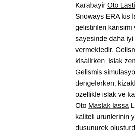
Karabayir
Oto Last
Snoways ERA kis las
gelistirilen karisim
sayesinde daha iyi
vermektedir. Gelismi
kisalirken, islak ze
Gelismis simulasyon
dengelerken, kizak
ozellikle islak ve k
Oto
Maslak lassa
L
kaliteli urunlerini
dusunurek olusturd