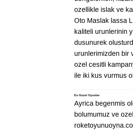
ozellikle islak ve k
Oto Maslak lassa L
kaliteli urunlerini
dusunurek olusturd
urunlerimizden bir 
ozel cesitli kampan
ile iki kus vurmus 
En Guzel Oyunlar
Ayrica begenmis ol
bolumumuz ve ozel
roketoyunuoyna.com