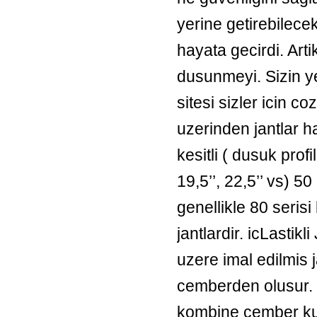
yerine getirebilece
hayata gecirdi. Arti
dusunmeyi. Sizin y
sitesi sizler icin 
uzerinden jantlar ha
kesitli ( dusuk profill
19,5’’, 22,5’’ vs) 5
genellikle 80 serisi l
jantlardir. icLastikl
uzere imal edilmis 
cemberden olusur. 
kombine cember kul