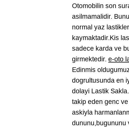
Otomobilin son surat
asilmamalidir. Bunu
normal yaz lastikle
kaymaktadir.Kis las
sadece karda ve bu
girmektedir.
e-oto l
Edinmis oldugumuz 4
dogrultusunda en i
dolayi Lastik Sakla.
takip eden genc v
askiyla harmanlan
dununu,bugununu ve 