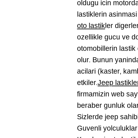
oldugu icin motorda
lastiklerin asinmasi
oto lastik
ler digerle
ozellikle gucu ve d
otomobillerin lasti
olur. Bunun yaninda
acilari (kaster, kam
etkiler.
Jeep lastikle
firmamizin web sayfa
beraber gunluk olar
Sizlerde jeep sahibi
Guvenli yolculuklar 